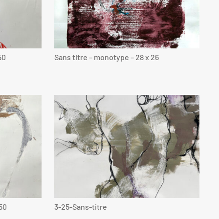
50
Sans titre – monotype – 28 x 26
50
3-25-Sans-titre